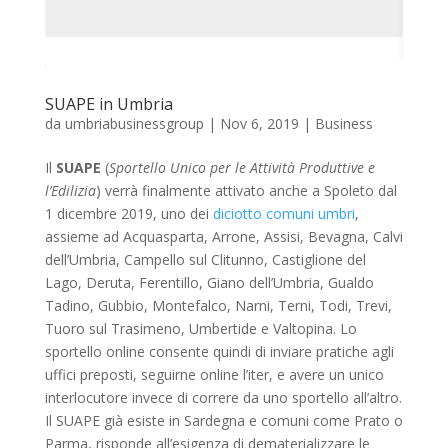
SUAPE in Umbria
da
umbriabusinessgroup
|
Nov 6, 2019
|
Business
Il
SUAPE
(
Sportello Unico per le Attività Produttive e
l’Edilizia
) verrà finalmente attivato anche a Spoleto dal
1 dicembre 2019, uno dei
diciotto comuni umbri
,
assieme ad Acquasparta, Arrone, Assisi, Bevagna, Calvi
dell’Umbria, Campello sul Clitunno, Castiglione del
Lago, Deruta, Ferentillo, Giano dell’Umbria, Gualdo
Tadino, Gubbio, Montefalco, Narni, Terni, Todi, Trevi,
Tuoro sul Trasimeno, Umbertide e Valtopina. Lo
sportello online consente quindi di inviare pratiche agli
uffici preposti, seguirne online l’iter, e avere un unico
interlocutore invece di correre da uno sportello all’altro.
Il SUAPE già esiste in Sardegna e comuni come Prato o
Parma, risponde all’esigenza di dematerializzare le